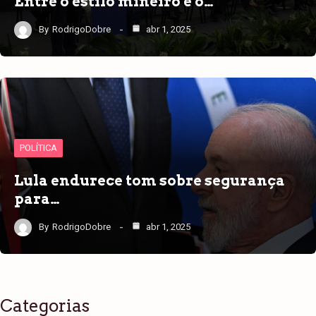
Entre o estilo mineiro e o…
By
RodrigoDobre
abr 1, 2025
POLÍTICA
Lula endurece tom sobre segurança
para…
By
RodrigoDobre
abr 1, 2025
Categorias