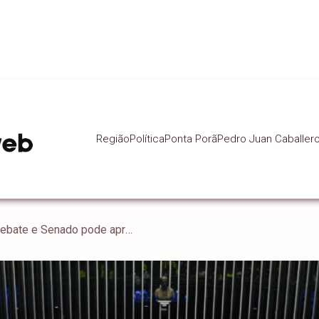
Região
Política
Ponta Porã
Pedro Juan Caballer
Agenda econômica abafa debate e Senado pode aprovar aumento de deputados