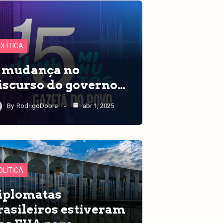
OLÍTICA
 mudança no
iscurso do governo…
By
RodrigoDobre
abr 1, 2025
OLÍTICA
iplomatas
rasileiros estiveram