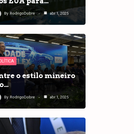
os EUA para…
By
RodrigoDobre
abr 1, 2025
OLÍTICA
ntre o estilo mineiro
 o…
By
RodrigoDobre
abr 1, 2025