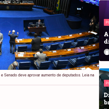
P
A
d
’ e Senado deve aprovar aumento de deputados. Leia na
P
D
b