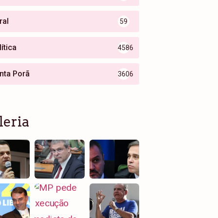
ral
59
ítica
4586
nta Porã
3606
leria