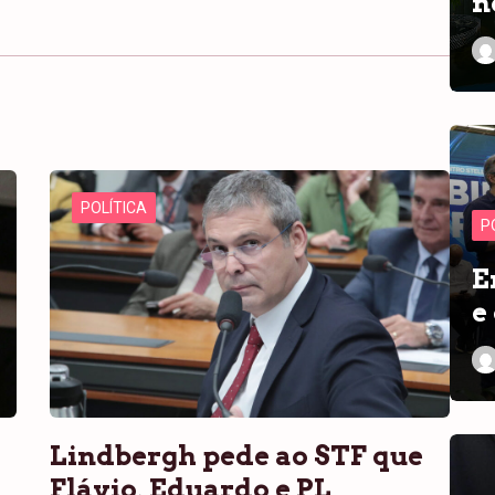
n
POLÍTICA
P
E
e
Lindbergh pede ao STF que
Flávio, Eduardo e PL