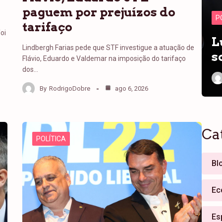
a
paguem por prejuízos do
P
tarifaço
oi
L
Lindbergh Farias pede que STF investigue a atuação de
s
Flávio, Eduardo e Valdemar na imposição do tarifaço
dos…
By
RodrigoDobre
ago 6, 2026
Ca
POLÍTICA
Bl
Ec
Es