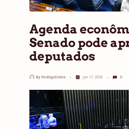
Agenda econômi
Senado pode ap
deputados
By
RodrigoDobre
jun 17, 2025
0