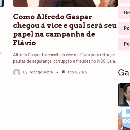
Ge
Como Alfredo Gaspar
chegou à vice e qual será seu
Pol
papel na campanha de
Flávio
Po
no
Alfredo Gaspar foi escolhido vice de Flávio para reforçar
pautas de segurança, corrupção e fraudes no INSS. Leia…
Ga
By
RodrigoDobre
ago 6, 2026