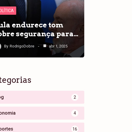
OLÍTICA
ula endurece tom
obre segurança para…
By
RodrigoDobre
abr 1, 2025
tegorias
og
2
onomia
4
portes
16