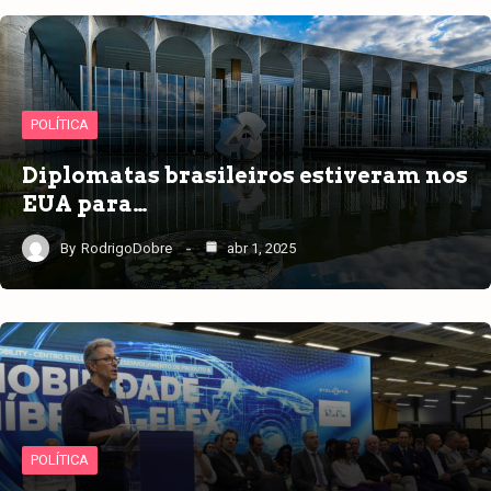
POLÍTICA
Diplomatas brasileiros estiveram nos
EUA para…
By
RodrigoDobre
abr 1, 2025
POLÍTICA