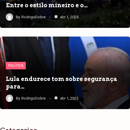
Entre o estilo mineiro e o…
By
RodrigoDobre
abr 1, 2025
POLÍTICA
Lula endurece tom sobre segurança
para…
By
RodrigoDobre
abr 1, 2025