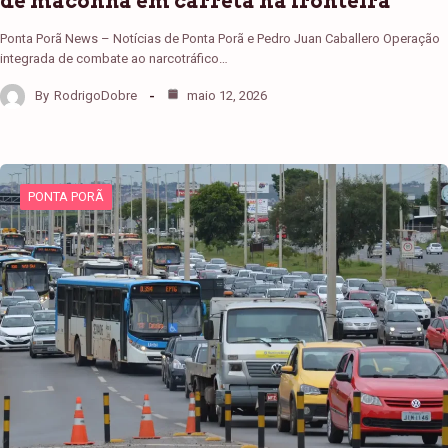
de maconha em carreta na fronteira
Ponta Porã News – Notícias de Ponta Porã e Pedro Juan Caballero Operação
integrada de combate ao narcotráfico…
By
RodrigoDobre
maio 12, 2026
PONTA PORÃ