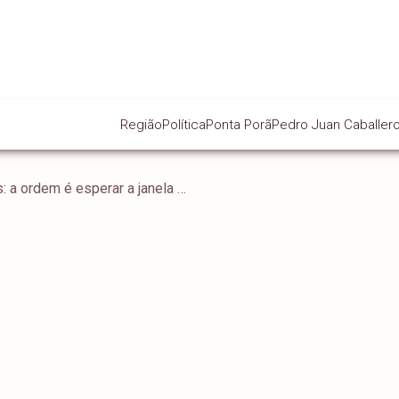
Região
Política
Ponta Porã
Pedro Juan Caballer
Amplavisão. Candidatos: a ordem é esperar a janela partidária