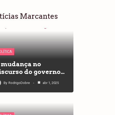
tícias Marcantes
OLÍTICA
 mudança no
iscurso do governo…
By
RodrigoDobre
abr 1, 2025