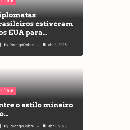
OLÍTICA
iplomatas
rasileiros estiveram
os EUA para…
By
RodrigoDobre
abr 1, 2025
OLÍTICA
ntre o estilo mineiro
 o…
By
RodrigoDobre
abr 1, 2025