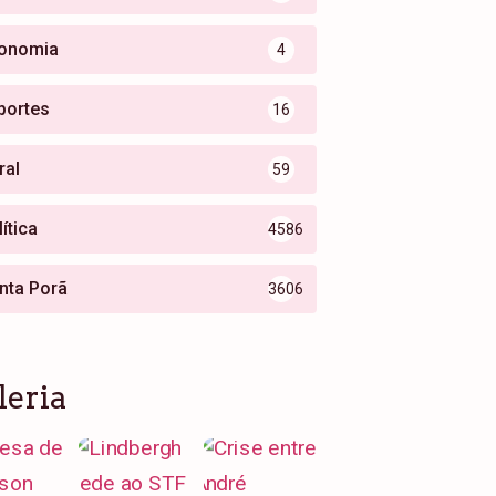
onomia
4
portes
16
ral
59
ítica
4586
nta Porã
3606
leria