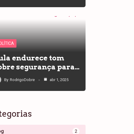
OLÍTICA
ula endurece tom
obre segurança para…
By
RodrigoDobre
abr 1, 2025
tegorias
og
2