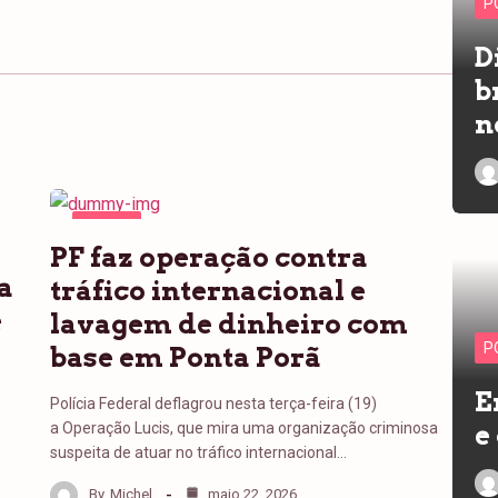
P
D
b
n
PONTA
PF faz operação contra
PORÃ
a
tráfico internacional e
e
lavagem de dinheiro com
P
base em Ponta Porã
E
Polícia Federal deflagrou nesta terça-feira (19)
a Operação Lucis, que mira uma organização criminosa
e
suspeita de atuar no tráfico internacional…
By
Michel
maio 22, 2026