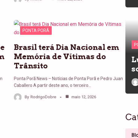
PONTA PORÃ
P
de
Brasil terá Dia Nacional em
em
Memória de Vítimas do
L
Trânsito
s
an
Ponta Porã News – Notícias de Ponta Porã e Pedro Juan
Caballero A partir deste ano, o terceiro…
By
RodrigoDobre
maio 12, 2026
Ca
Bl