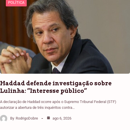
POLÍTICA
Haddad defende investigação sobre
Lulinha: “Interesse público”
A declaração de Haddad ocorre após o Supremo Tribunal Federal (STF)
autorizar a abertura de três inquéritos contra…
By
RodrigoDobre
ago 6, 2026