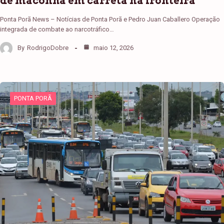
de maconha em carreta na fronteira
Ponta Porã News – Notícias de Ponta Porã e Pedro Juan Caballero Operação
integrada de combate ao narcotráfico…
By
RodrigoDobre
maio 12, 2026
PONTA PORÃ