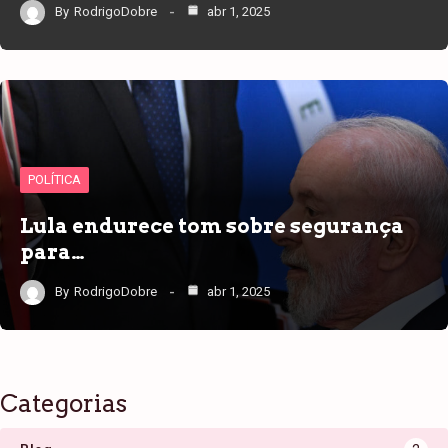
By
RodrigoDobre
abr 1, 2025
POLÍTICA
Lula endurece tom sobre segurança
para…
By
RodrigoDobre
abr 1, 2025
Categorias