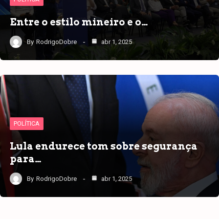
Entre o estilo mineiro e o…
By
RodrigoDobre
abr 1, 2025
POLÍTICA
Lula endurece tom sobre segurança
para…
By
RodrigoDobre
abr 1, 2025