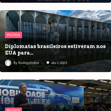
POLÍTICA
Diplomatas brasileiros estiveram nos
EUA para…
By
RodrigoDobre
abr 1, 2025
POLÍTICA