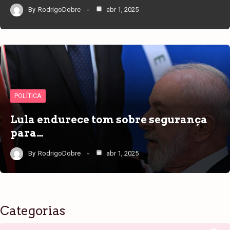
By
RodrigoDobre
abr 1, 2025
POLÍTICA
Lula endurece tom sobre segurança
para…
By
RodrigoDobre
abr 1, 2025
Categorias