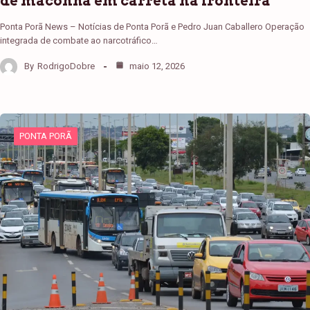
de maconha em carreta na fronteira
Ponta Porã News – Notícias de Ponta Porã e Pedro Juan Caballero Operação
integrada de combate ao narcotráfico…
By
RodrigoDobre
maio 12, 2026
PONTA PORÃ