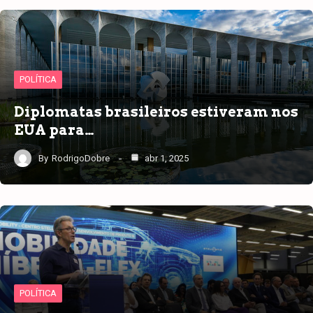
POLÍTICA
Diplomatas brasileiros estiveram nos
EUA para…
By
RodrigoDobre
abr 1, 2025
POLÍTICA