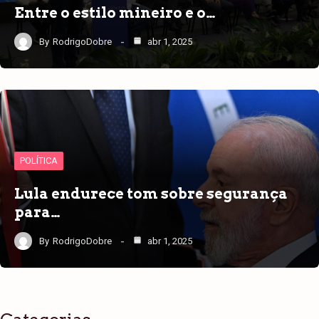
Entre o estilo mineiro e o…
By
RodrigoDobre
abr 1, 2025
POLÍTICA
Lula endurece tom sobre segurança
para…
By
RodrigoDobre
abr 1, 2025