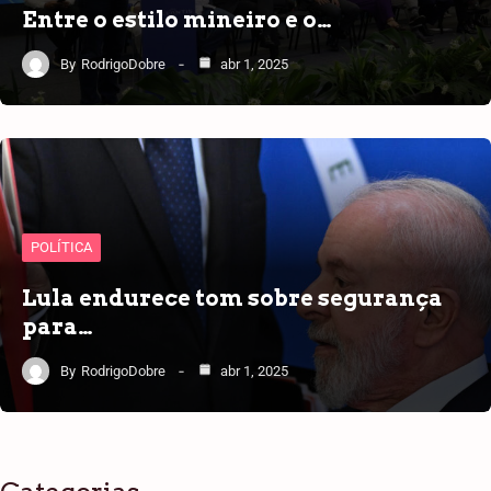
Entre o estilo mineiro e o…
By
RodrigoDobre
abr 1, 2025
POLÍTICA
Lula endurece tom sobre segurança
para…
By
RodrigoDobre
abr 1, 2025