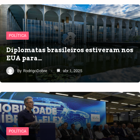
POLÍTICA
Diplomatas brasileiros estiveram nos
EUA para…
By
RodrigoDobre
abr 1, 2025
POLÍTICA