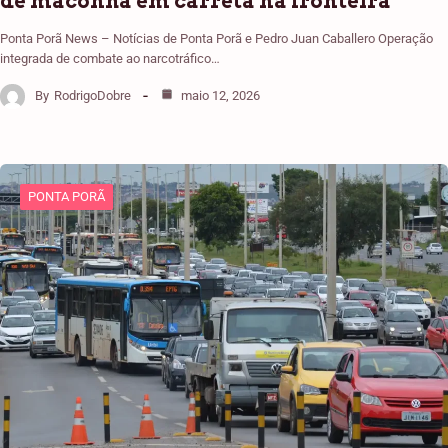
de maconha em carreta na fronteira
Ponta Porã News – Notícias de Ponta Porã e Pedro Juan Caballero Operação
integrada de combate ao narcotráfico…
By
RodrigoDobre
maio 12, 2026
PONTA PORÃ