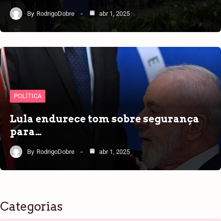
By
RodrigoDobre
abr 1, 2025
POLÍTICA
Lula endurece tom sobre segurança
para…
By
RodrigoDobre
abr 1, 2025
Categorias