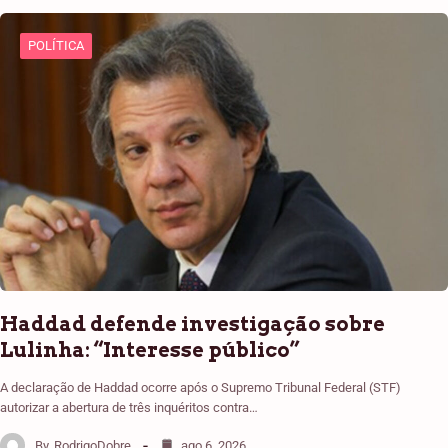
POLÍTICA
Haddad defende investigação sobre
Lulinha: “Interesse público”
A declaração de Haddad ocorre após o Supremo Tribunal Federal (STF)
autorizar a abertura de três inquéritos contra…
By
RodrigoDobre
ago 6, 2026