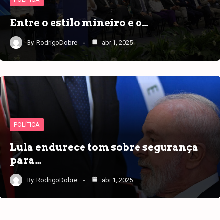
Entre o estilo mineiro e o…
By
RodrigoDobre
abr 1, 2025
POLÍTICA
Lula endurece tom sobre segurança
para…
By
RodrigoDobre
abr 1, 2025