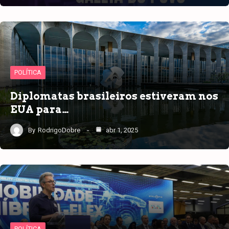
POLÍTICA
Diplomatas brasileiros estiveram nos
EUA para…
By
RodrigoDobre
abr 1, 2025
POLÍTICA