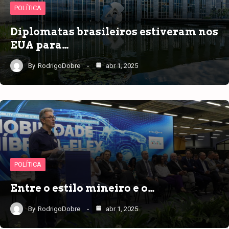
POLÍTICA
Diplomatas brasileiros estiveram nos
EUA para…
By
RodrigoDobre
abr 1, 2025
POLÍTICA
Entre o estilo mineiro e o…
By
RodrigoDobre
abr 1, 2025