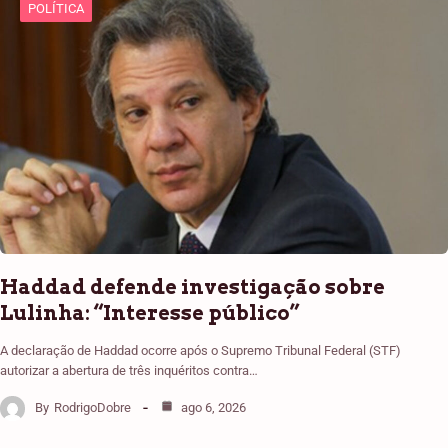
POLÍTICA
Haddad defende investigação sobre
Lulinha: “Interesse público”
A declaração de Haddad ocorre após o Supremo Tribunal Federal (STF)
autorizar a abertura de três inquéritos contra…
By
RodrigoDobre
ago 6, 2026