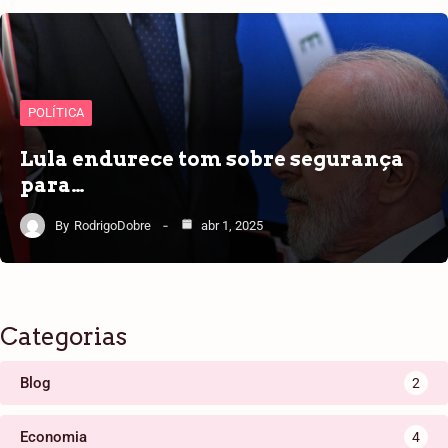
POLÍTICA
Lula endurece tom sobre segurança
para…
By
RodrigoDobre
abr 1, 2025
Categorias
Blog
2
Economia
4