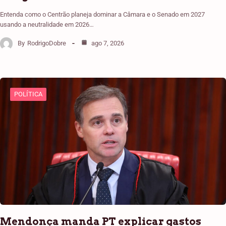
Entenda como o Centrão planeja dominar a Câmara e o Senado em 2027
usando a neutralidade em 2026…
By
RodrigoDobre
ago 7, 2026
POLÍTICA
Mendonça manda PT explicar gastos