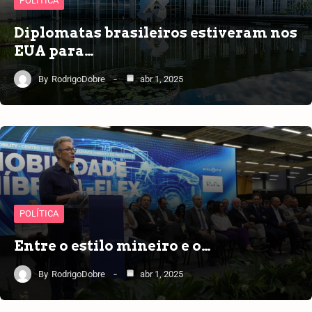
POLÍTICA
Diplomatas brasileiros estiveram nos
EUA para…
By
RodrigoDobre
abr 1, 2025
POLÍTICA
Entre o estilo mineiro e o…
By
RodrigoDobre
abr 1, 2025