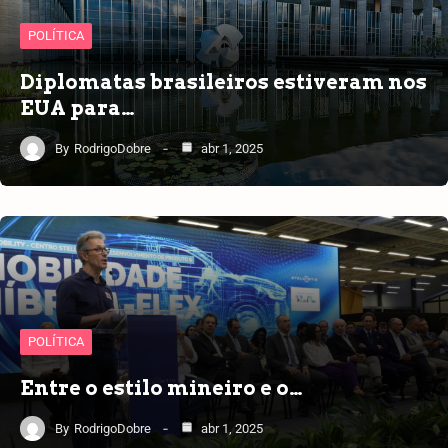
POLÍTICA
Diplomatas brasileiros estiveram nos
EUA para…
By
RodrigoDobre
abr 1, 2025
POLÍTICA
Entre o estilo mineiro e o…
By
RodrigoDobre
abr 1, 2025