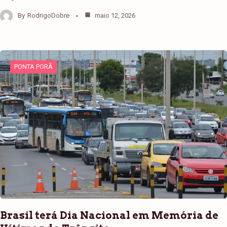
By
RodrigoDobre
maio 12, 2026
PONTA PORÃ
Brasil terá Dia Nacional em Memória de