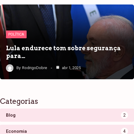
POLÍTICA
Lula endurece tom sobre segurança
para…
By
RodrigoDobre
abr 1, 2025
Categorias
Blog
2
Economia
4