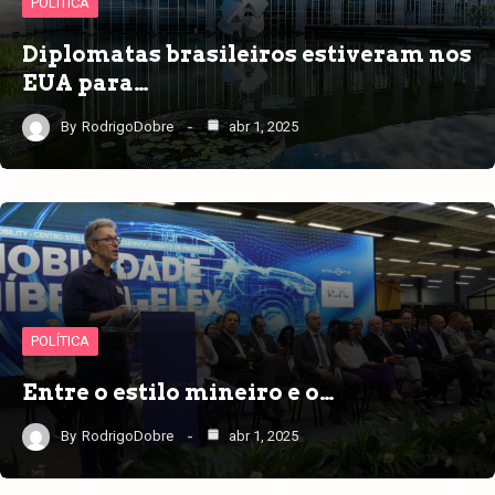
POLÍTICA
Diplomatas brasileiros estiveram nos
EUA para…
By
RodrigoDobre
abr 1, 2025
POLÍTICA
Entre o estilo mineiro e o…
By
RodrigoDobre
abr 1, 2025