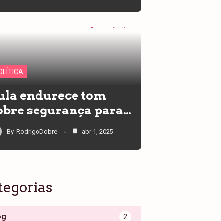
OLÍTICA
ula endurece tom
obre segurança para…
By
RodrigoDobre
abr 1, 2025
tegorias
og
2