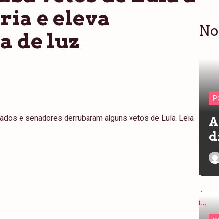
ria e eleva
No
a de luz
P
ados e senadores derrubaram alguns vetos de Lula. Leia
A
d