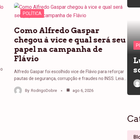
POLÍTICA
Como Alfredo Gaspar
chegou à vice e qual será seu
P
papel na campanha de
Flávio
L
s
no
Alfredo Gaspar foi escolhido vice de Flávio para reforçar
pautas de segurança, corrupção e fraudes no INSS. Leia…
By
RodrigoDobre
ago 6, 2026
Ca
Bl