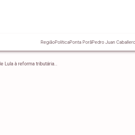
Região
Política
Ponta Porã
Pedro Juan Caballer
Congresso derruba vetos de Lula à reforma tributária e eleva impacto na conta de luz