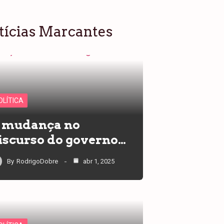
tícias Marcantes
OLÍTICA
 mudança no
iscurso do governo…
By
RodrigoDobre
abr 1, 2025