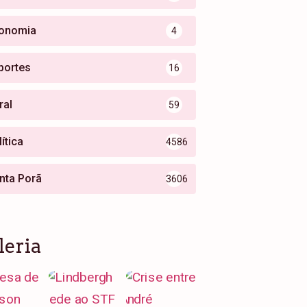
onomia
4
portes
16
ral
59
ítica
4586
nta Porã
3606
leria