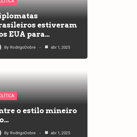
OLÍTICA
iplomatas
rasileiros estiveram
os EUA para…
By
RodrigoDobre
abr 1, 2025
OLÍTICA
ntre o estilo mineiro
 o…
By
RodrigoDobre
abr 1, 2025