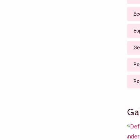
Ec
Es
Ge
Pol
Po
Ga