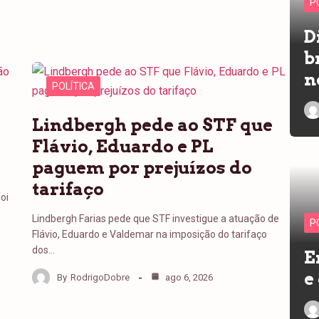
P
D
b
n
POLÍTICA
Lindbergh pede ao STF que
Flávio, Eduardo e PL
a
paguem por prejuízos do
tarifaço
oi
Lindbergh Farias pede que STF investigue a atuação de
P
Flávio, Eduardo e Valdemar na imposição do tarifaço
dos…
E
e
By
RodrigoDobre
ago 6, 2026