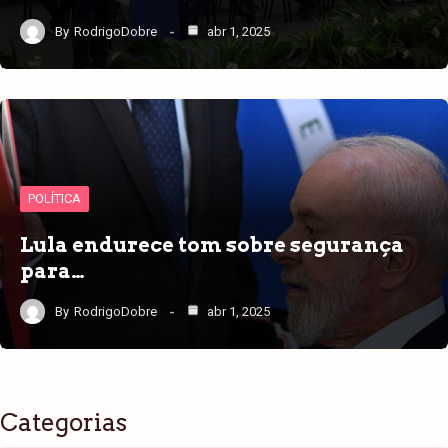
By
RodrigoDobre
abr 1, 2025
POLÍTICA
Lula endurece tom sobre segurança
para…
By
RodrigoDobre
abr 1, 2025
Categorias