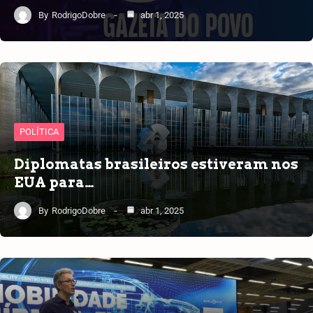
By
RodrigoDobre
abr 1, 2025
POLÍTICA
Diplomatas brasileiros estiveram nos
EUA para…
By
RodrigoDobre
abr 1, 2025