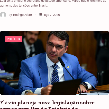
Lula volta criticar o secretário de Estado americano, Marco Rubio, em meio ao
aumento das tensões entre Brasil…
By
RodrigoDobre
ago 7, 2026
POLÍTICA
Flávio planeja nova legislação sobre
armas com fim do Estatuto do