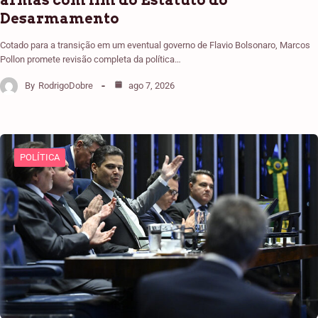
Desarmamento
Cotado para a transição em um eventual governo de Flavio Bolsonaro, Marcos
Pollon promete revisão completa da política…
By
RodrigoDobre
ago 7, 2026
POLÍTICA