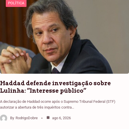
POLÍTICA
Haddad defende investigação sobre
Lulinha: “Interesse público”
A declaração de Haddad ocorre após o Supremo Tribunal Federal (STF)
autorizar a abertura de três inquéritos contra…
By
RodrigoDobre
ago 6, 2026