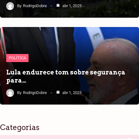
By
RodrigoDobre
abr 1, 2025
POLÍTICA
Lula endurece tom sobre segurança
para…
By
RodrigoDobre
abr 1, 2025
Categorias