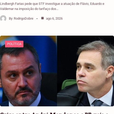
Lindbergh Farias pede que STF investigue a atuação de Flávio, Eduardo e
Valdemar na imposição do tarifaço dos…
By
RodrigoDobre
ago 6, 2026
POLÍTICA