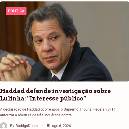
POLÍTICA
Haddad defende investigação sobre
Lulinha: “Interesse público”
A declaração de Haddad ocorre após o Supremo Tribunal Federal (STF)
autorizar a abertura de três inquéritos contra…
By
RodrigoDobre
ago 6, 2026