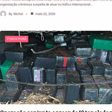
organização criminosa suspeita de atuar no tráfico internacional…
By
Michel
maio 22, 2026
PONTA PORÃ