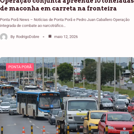
Operação conjunta apreende 10 toneladas
de maconha em carreta na fronteira
Ponta Porã News – Notícias de Ponta Porã e Pedro Juan Caballero Operação
integrada de combate ao narcotráfico…
By
RodrigoDobre
maio 12, 2026
PONTA PORÃ