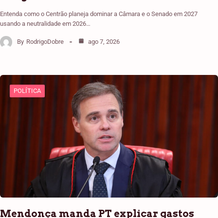
Entenda como o Centrão planeja dominar a Câmara e o Senado em 2027
usando a neutralidade em 2026…
By
RodrigoDobre
ago 7, 2026
POLÍTICA
Mendonça manda PT explicar gastos