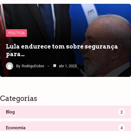
POLÍTICA
Lula endurece tom sobre segurança
para…
By
RodrigoDobre
abr 1, 2025
Categorias
Blog
2
Economia
4