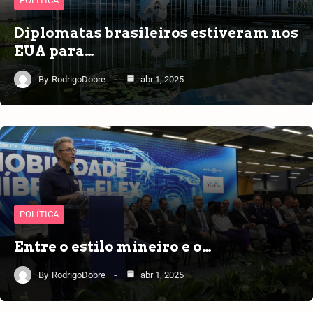
POLÍTICA
Diplomatas brasileiros estiveram nos
EUA para…
By
RodrigoDobre
abr 1, 2025
POLÍTICA
Entre o estilo mineiro e o…
By
RodrigoDobre
abr 1, 2025