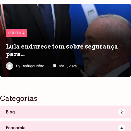
POLÍTICA
Lula endurece tom sobre segurança
para…
By
RodrigoDobre
abr 1, 2025
Categorias
Blog
2
Economia
4