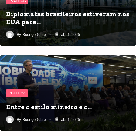
POLÍTICA
Diplomatas brasileiros estiveram nos
EUA para…
By
RodrigoDobre
abr 1, 2025
POLÍTICA
Entre o estilo mineiro e o…
By
RodrigoDobre
abr 1, 2025