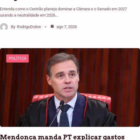
Entenda como o Centrão planeja dominar a Câmara e o Senado em 2027
usando a neutralidade em 2026…
By
RodrigoDobre
ago 7, 2026
POLÍTICA
Mendonça manda PT explicar gastos