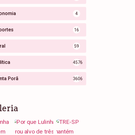
onomia
4
portes
16
ral
59
ítica
4576
nta Porã
3606
leria