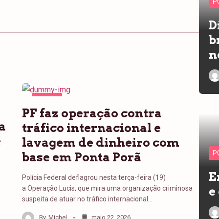
P
D
b
n
PONTA
PF faz operação contra
PORÃ
a
tráfico internacional e
e
lavagem de dinheiro com
P
base em Ponta Porã
E
Polícia Federal deflagrou nesta terça-feira (19)
a Operação Lucis, que mira uma organização criminosa
e
suspeita de atuar no tráfico internacional…
By
Michel
maio 22, 2026