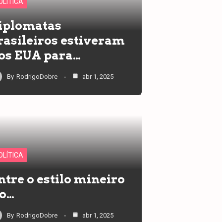
OLÍTICA
iplomatas
rasileiros estiveram
os EUA para…
By
RodrigoDobre
abr 1, 2025
OLÍTICA
ntre o estilo mineiro
 o…
By
RodrigoDobre
abr 1, 2025