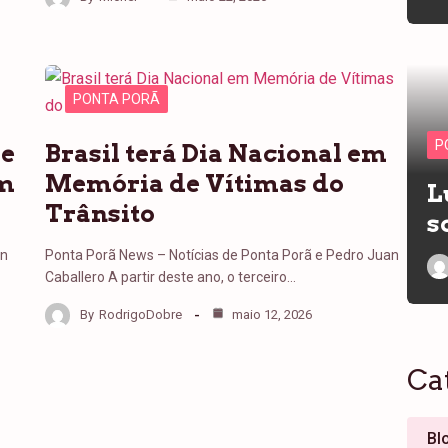
PONTA PORÃ
P
de
Brasil terá Dia Nacional em
em
Memória de Vítimas do
L
Trânsito
s
an
Ponta Porã News – Notícias de Ponta Porã e Pedro Juan
Caballero A partir deste ano, o terceiro…
By
RodrigoDobre
maio 12, 2026
Ca
Bl