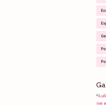
Ec
Es
Ge
Pol
Po
Ga