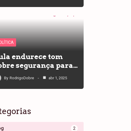
OLÍTICA
ula endurece tom
obre segurança para…
By
RodrigoDobre
abr 1, 2025
tegorias
og
2