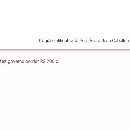
Região
Política
Ponta Porã
Pedro Juan Caballer
Desequilíbrio tributário faz governo perder R$ 200 bi anuais