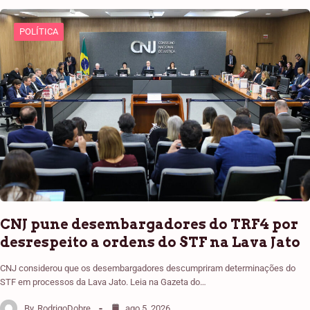
POLÍTICA
CNJ pune desembargadores do TRF4 por
desrespeito a ordens do STF na Lava Jato
CNJ considerou que os desembargadores descumpriram determinações do
STF em processos da Lava Jato. Leia na Gazeta do…
By
RodrigoDobre
ago 5, 2026