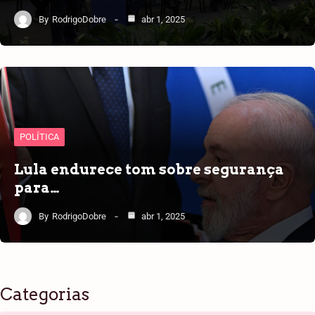
By
RodrigoDobre
abr 1, 2025
POLÍTICA
Lula endurece tom sobre segurança
para…
By
RodrigoDobre
abr 1, 2025
Categorias