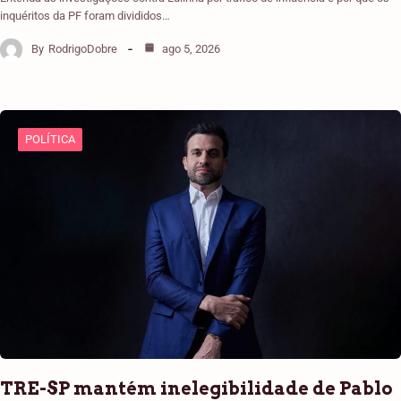
inquéritos da PF foram divididos…
By
RodrigoDobre
ago 5, 2026
POLÍTICA
TRE-SP mantém inelegibilidade de Pablo