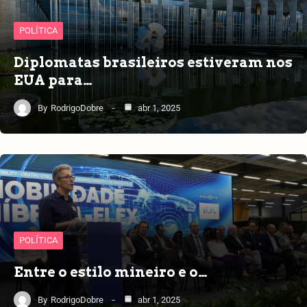
POLÍTICA
Diplomatas brasileiros estiveram nos
EUA para…
By
RodrigoDobre
abr 1, 2025
POLÍTICA
Entre o estilo mineiro e o…
By
RodrigoDobre
abr 1, 2025