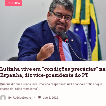
POLÍTICA
Lulinha vive em “condições precárias” na
Espanha, diz vice-presidente do PT
Quaquá diz que Lulinha leva uma vida “espartana” na Espanha e critica o que
chama de “falso moralismo”…
By
RodrigoDobre
ago 5, 2026