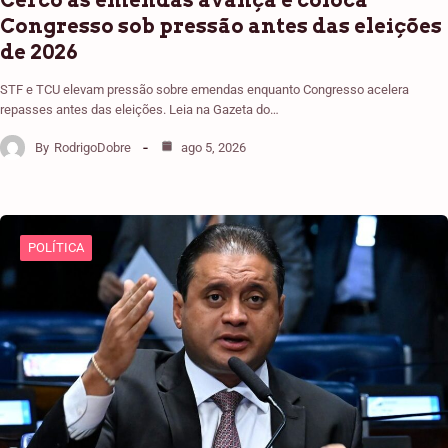
Cerco às emendas avança e coloca
Congresso sob pressão antes das eleições
de 2026
STF e TCU elevam pressão sobre emendas enquanto Congresso acelera
repasses antes das eleições. Leia na Gazeta do…
By
RodrigoDobre
ago 5, 2026
POLÍTICA