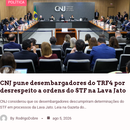
POLÍTICA
CNJ pune desembargadores do TRF4 por
desrespeito a ordens do STF na Lava Jato
CNJ considerou que os desembargadores descumpriram determinações do
STF em processos da Lava Jato. Leia na Gazeta do…
By
RodrigoDobre
ago 5, 2026