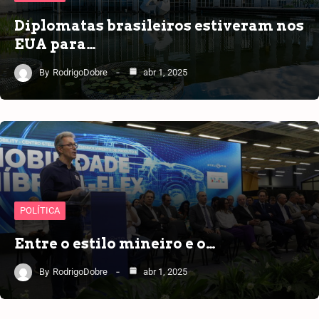
Diplomatas brasileiros estiveram nos
EUA para…
By
RodrigoDobre
abr 1, 2025
POLÍTICA
Entre o estilo mineiro e o…
By
RodrigoDobre
abr 1, 2025