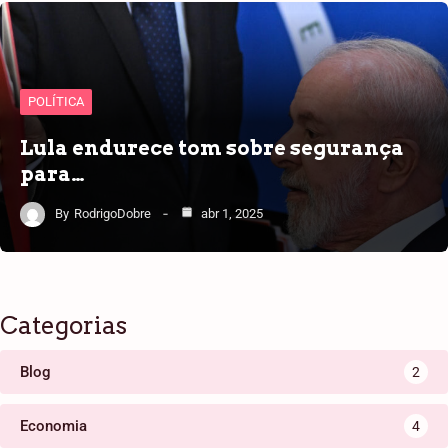
POLÍTICA
Lula endurece tom sobre segurança
para…
By
RodrigoDobre
abr 1, 2025
Categorias
Blog
2
Economia
4