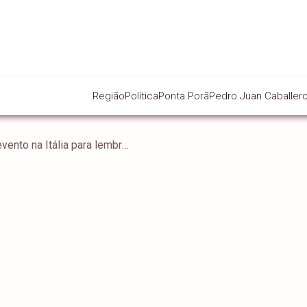
Região
Política
Ponta Porã
Pedro Juan Caballer
Direita brasileira organiza evento na Itália para lembrar participação da FEB na Segunda Guerra