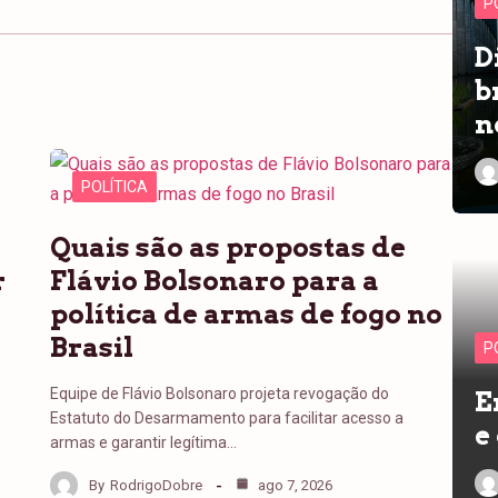
P
D
b
n
POLÍTICA
Quais são as propostas de
r
Flávio Bolsonaro para a
política de armas de fogo no
Brasil
P
Equipe de Flávio Bolsonaro projeta revogação do
E
Estatuto do Desarmamento para facilitar acesso a
e
armas e garantir legítima…
By
RodrigoDobre
ago 7, 2026