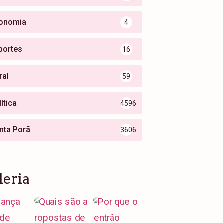
onomia
4
portes
16
ral
59
ítica
4596
nta Porã
3606
leria