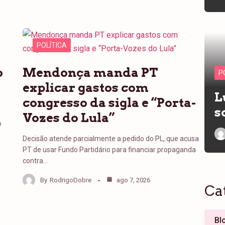
POLÍTICA
o
Mendonça manda PT
P
explicar gastos com
L
congresso da sigla e “Porta-
s
Vozes do Lula”
o
Decisão atende parcialmente a pedido do PL, que acusa
PT de usar Fundo Partidário para financiar propaganda
contra…
By
RodrigoDobre
ago 7, 2026
Ca
Bl