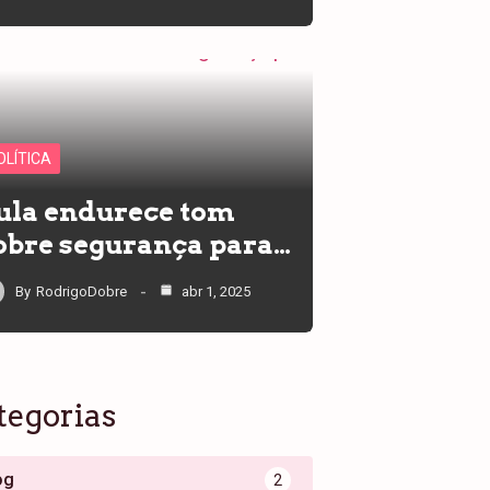
OLÍTICA
ula endurece tom
obre segurança para…
By
RodrigoDobre
abr 1, 2025
tegorias
og
2