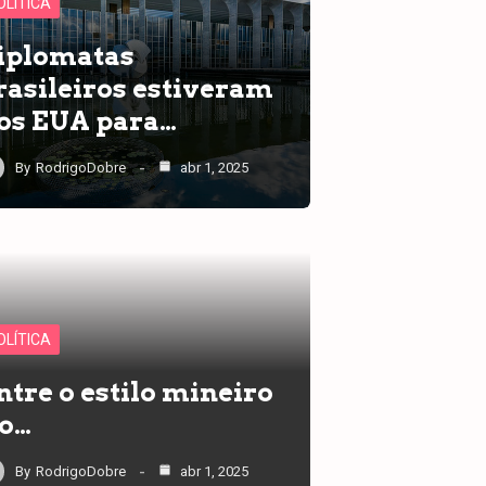
OLÍTICA
iplomatas
rasileiros estiveram
os EUA para…
By
RodrigoDobre
abr 1, 2025
OLÍTICA
ntre o estilo mineiro
 o…
By
RodrigoDobre
abr 1, 2025