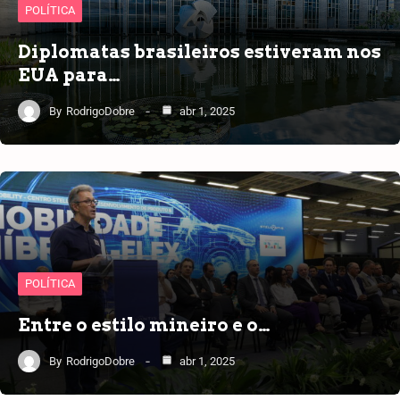
POLÍTICA
Diplomatas brasileiros estiveram nos
EUA para…
By
RodrigoDobre
abr 1, 2025
POLÍTICA
Entre o estilo mineiro e o…
By
RodrigoDobre
abr 1, 2025