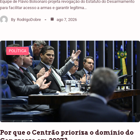
Equipe de Flávio Bolsonaro projeta revogação do Estatuto do Desarmamento
para facilitar acesso a armas e garantir legítima…
By
RodrigoDobre
ago 7, 2026
POLÍTICA
Por que o Centrão prioriza o domínio do