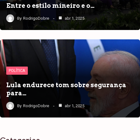
Entre o estilo mineiro e o…
By
RodrigoDobre
abr 1, 2025
POLÍTICA
Lula endurece tom sobre segurança
para…
By
RodrigoDobre
abr 1, 2025