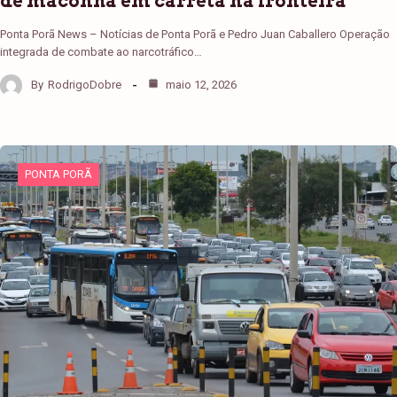
de maconha em carreta na fronteira
Ponta Porã News – Notícias de Ponta Porã e Pedro Juan Caballero Operação
integrada de combate ao narcotráfico…
By
RodrigoDobre
maio 12, 2026
PONTA PORÃ