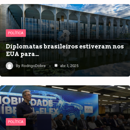
POLÍTICA
Diplomatas brasileiros estiveram nos
EUA para…
By
RodrigoDobre
abr 1, 2025
POLÍTICA