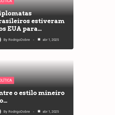
OLÍTICA
iplomatas
rasileiros estiveram
os EUA para…
By
RodrigoDobre
abr 1, 2025
OLÍTICA
ntre o estilo mineiro
 o…
By
RodrigoDobre
abr 1, 2025