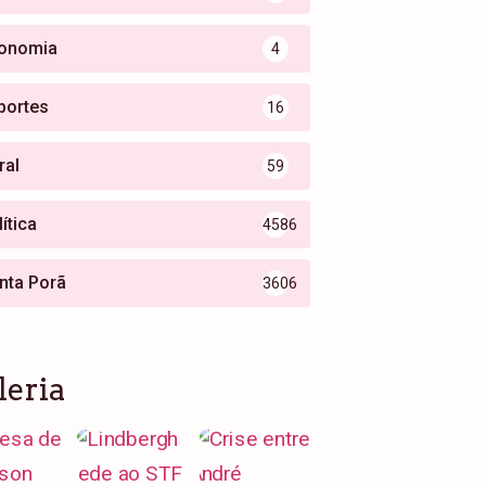
onomia
4
portes
16
ral
59
ítica
4586
nta Porã
3606
leria