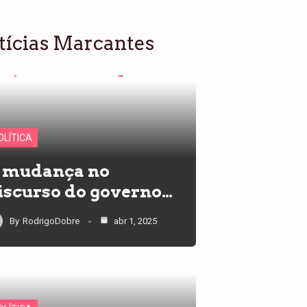
tícias Marcantes
OLÍTICA
 mudança no
iscurso do governo…
By
RodrigoDobre
abr 1, 2025