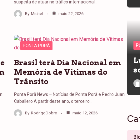
suspeita de atuar no tráfico internacional…
By
Michel
maio 22, 2026
P
PONTA PORÃ
L
de
Brasil terá Dia Nacional em
s
em
Memória de Vítimas do
Trânsito
an
Ponta Porã News – Notícias de Ponta Porã e Pedro Juan
Caballero A partir deste ano, o terceiro…
By
RodrigoDobre
maio 12, 2026
Ca
Bl