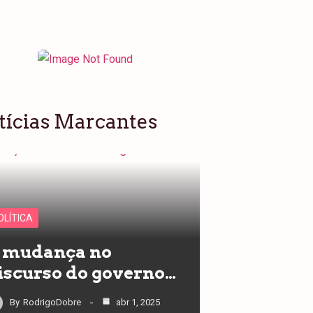
tícias Marcantes
OLÍTICA
 mudança no
iscurso do governo…
By
RodrigoDobre
abr 1, 2025