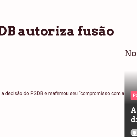
DB autoriza fusão
No
 a decisão do PSDB e reafirmou seu “compromisso com a
P
A
d