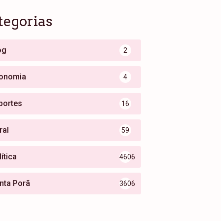
tegorias
og
2
onomia
4
portes
16
ral
59
ítica
4606
nta Porã
3606