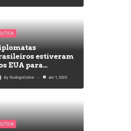
OLÍTICA
iplomatas
rasileiros estiveram
os EUA para…
By
RodrigoDobre
abr 1, 2025
OLÍTICA