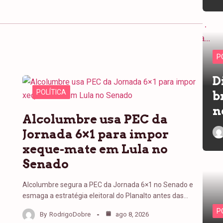
P
D
POLÍTICA
b
n
Alcolumbre usa PEC da
Jornada 6×1 para impor
xeque-mate em Lula no
Senado
Alcolumbre segura a PEC da Jornada 6×1 no Senado e
esmaga a estratégia eleitoral do Planalto antes das…
P
By
RodrigoDobre
ago 8, 2026