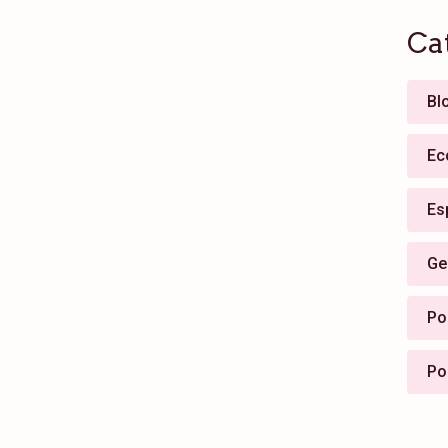
Ca
Bl
Ec
Es
Ge
Pol
Po