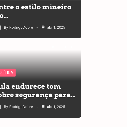
ntre o estilo mineiro
 o…
By
RodrigoDobre
abr 1, 2025
OLÍTICA
ula endurece tom
obre segurança para…
By
RodrigoDobre
abr 1, 2025