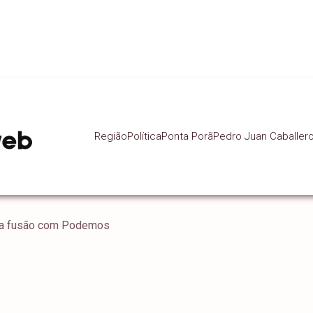
Região
Política
Ponta Porã
Pedro Juan Caballer
za fusão com Podemos