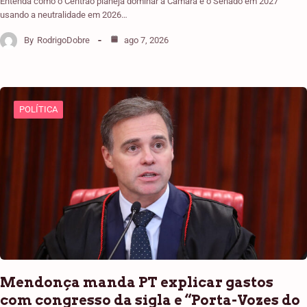
Entenda como o Centrão planeja dominar a Câmara e o Senado em 2027
usando a neutralidade em 2026…
By
RodrigoDobre
ago 7, 2026
POLÍTICA
Mendonça manda PT explicar gastos
com congresso da sigla e “Porta-Vozes do