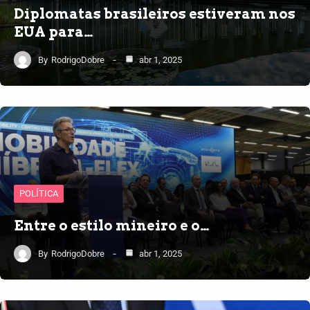
Diplomatas brasileiros estiveram nos
EUA para…
By
RodrigoDobre
abr 1, 2025
POLÍTICA
Entre o estilo mineiro e o…
By
RodrigoDobre
abr 1, 2025