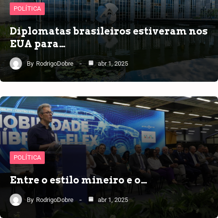
POLÍTICA
Diplomatas brasileiros estiveram nos
EUA para…
By
RodrigoDobre
abr 1, 2025
POLÍTICA
Entre o estilo mineiro e o…
By
RodrigoDobre
abr 1, 2025