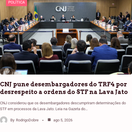
POLÍTICA
CNJ pune desembargadores do TRF4 por
desrespeito a ordens do STF na Lava Jato
CNJ considerou que os desembargadores descumpriram determinações do
STF em processos da Lava Jato. Leia na Gazeta do…
By
RodrigoDobre
ago 5, 2026