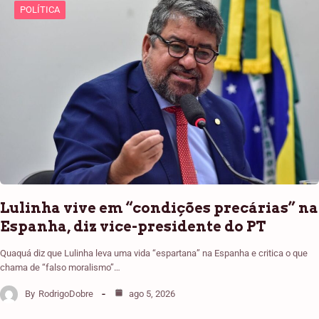
POLÍTICA
Lulinha vive em “condições precárias” na
Espanha, diz vice-presidente do PT
Quaquá diz que Lulinha leva uma vida “espartana” na Espanha e critica o que
chama de “falso moralismo”…
By
RodrigoDobre
ago 5, 2026