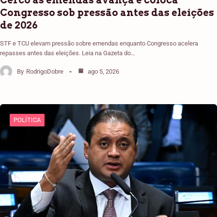
Cerco às emendas avança e coloca
Congresso sob pressão antes das eleições
de 2026
STF e TCU elevam pressão sobre emendas enquanto Congresso acelera
repasses antes das eleições. Leia na Gazeta do…
By
RodrigoDobre
ago 5, 2026
POLÍTICA