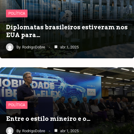
POLÍTICA
Diplomatas brasileiros estiveram nos
EUA para…
By
RodrigoDobre
abr 1, 2025
POLÍTICA
Entre o estilo mineiro e o…
By
RodrigoDobre
abr 1, 2025