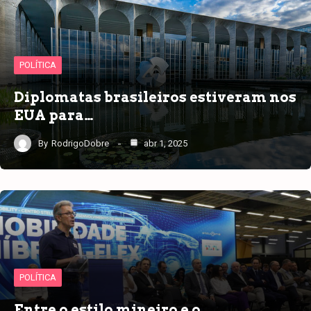
POLÍTICA
Diplomatas brasileiros estiveram nos
EUA para…
By
RodrigoDobre
abr 1, 2025
POLÍTICA
Entre o estilo mineiro e o…