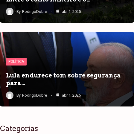
By
RodrigoDobre
abr 1, 2025
POLÍTICA
Lula endurece tom sobre segurança
para…
By
RodrigoDobre
abr 1, 2025
Categorias