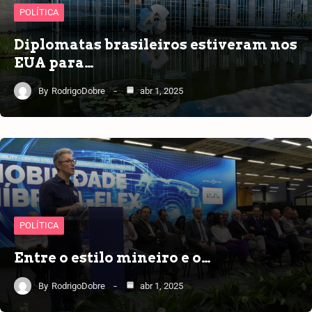
POLÍTICA
Diplomatas brasileiros estiveram nos
EUA para…
By
RodrigoDobre
abr 1, 2025
POLÍTICA
Entre o estilo mineiro e o…
By
RodrigoDobre
abr 1, 2025