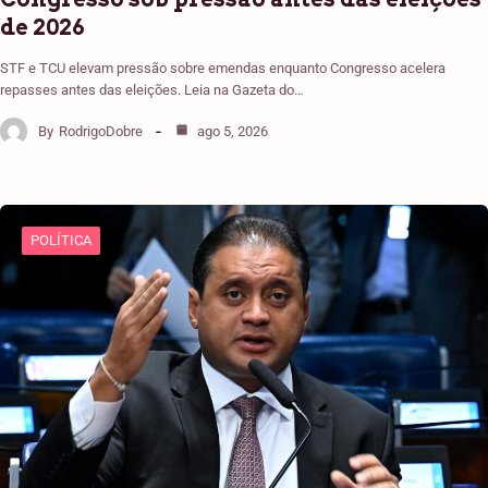
de 2026
STF e TCU elevam pressão sobre emendas enquanto Congresso acelera
repasses antes das eleições. Leia na Gazeta do…
By
RodrigoDobre
ago 5, 2026
POLÍTICA