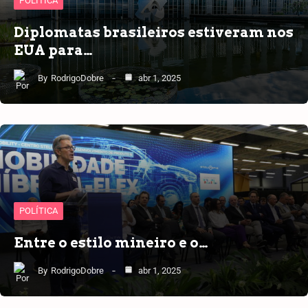
POLÍTICA
Diplomatas brasileiros estiveram nos
EUA para…
By
RodrigoDobre
abr 1, 2025
POLÍTICA
Entre o estilo mineiro e o…
By
RodrigoDobre
abr 1, 2025