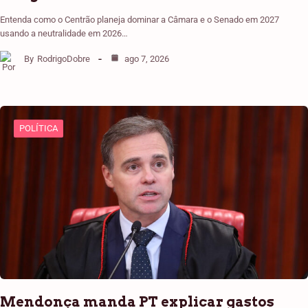
Entenda como o Centrão planeja dominar a Câmara e o Senado em 2027
usando a neutralidade em 2026…
By
RodrigoDobre
ago 7, 2026
POLÍTICA
Mendonça manda PT explicar gastos