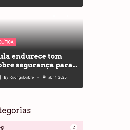
OLÍTICA
ula endurece tom
obre segurança para…
By
RodrigoDobre
abr 1, 2025
tegorias
og
2