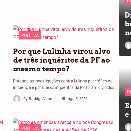
P
D
b
n
POLÍTICA
s
Por que Lulinha virou alvo
de três inquéritos da PF ao
mesmo tempo?
Entenda as investigações contra Lulinha por tráfico de
influência e por que os inquéritos da PF foram divididos…
P
By
RodrigoDobre
ago 5, 2026
E
e
POLÍTICA