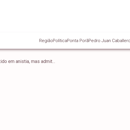
Região
Política
Ponta Porã
Pedro Juan Caballer
Gilmar Mendes não vê sentido em anistia, mas admite “ajustes” em condenações