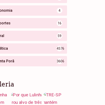
onomia
4
portes
16
ral
59
ítica
4576
nta Porã
3606
leria