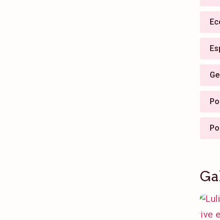
Ec
Es
Ge
Pol
Po
Ga