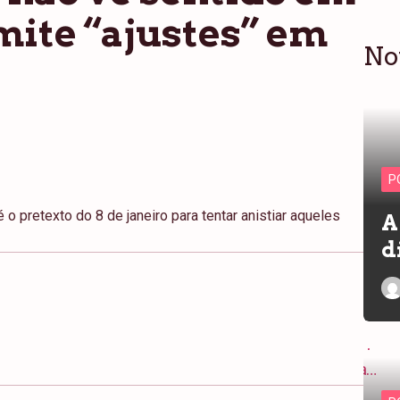
mite “ajustes” em
No
P
o pretexto do 8 de janeiro para tentar anistiar aqueles
A
d