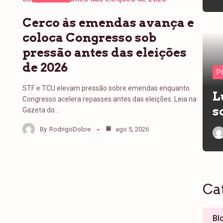
Cerco às emendas avança e
coloca Congresso sob
pressão antes das eleições
de 2026
P
STF e TCU elevam pressão sobre emendas enquanto
L
Congresso acelera repasses antes das eleições. Leia na
s
Gazeta do…
By
RodrigoDobre
ago 5, 2026
Ca
Bl