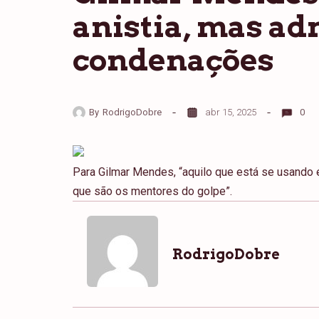
anistia, mas ad
condenações
By
RodrigoDobre
abr 15, 2025
0
Para Gilmar Mendes, “aquilo que está se usando é 
que são os mentores do golpe”.
RodrigoDobre