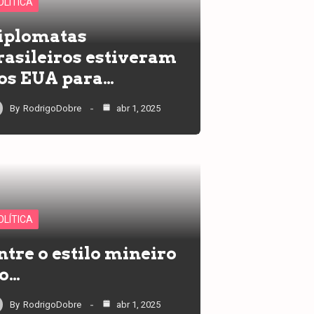
OLÍTICA
iplomatas
rasileiros estiveram
os EUA para…
By
RodrigoDobre
abr 1, 2025
OLÍTICA
ntre o estilo mineiro
 o…
By
RodrigoDobre
abr 1, 2025