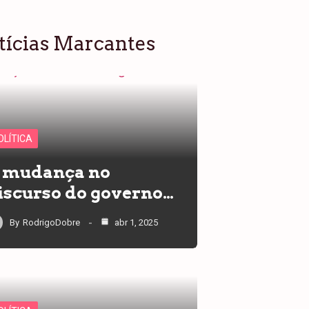
tícias Marcantes
OLÍTICA
 mudança no
iscurso do governo…
By
RodrigoDobre
abr 1, 2025