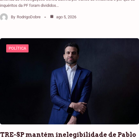
inquéritos da PF foram divididos…
By
RodrigoDobre
ago 5, 2026
POLÍTICA
TRE-SP mantém inelegibilidade de Pablo