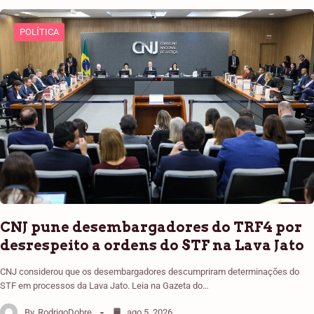
POLÍTICA
CNJ pune desembargadores do TRF4 por
desrespeito a ordens do STF na Lava Jato
CNJ considerou que os desembargadores descumpriram determinações do
STF em processos da Lava Jato. Leia na Gazeta do…
By
RodrigoDobre
ago 5, 2026