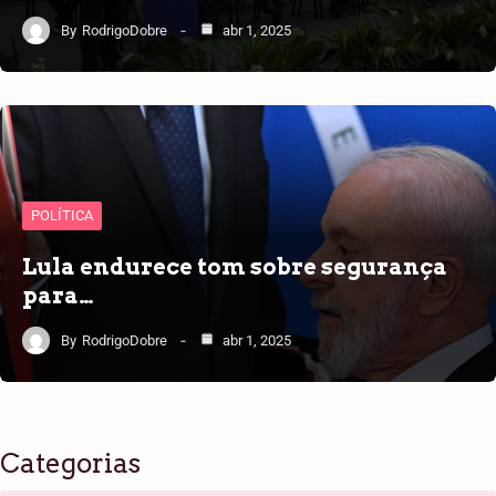
By
RodrigoDobre
abr 1, 2025
POLÍTICA
Lula endurece tom sobre segurança
para…
By
RodrigoDobre
abr 1, 2025
Categorias