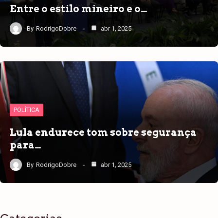
Entre o estilo mineiro e o…
By
RodrigoDobre
abr 1, 2025
POLÍTICA
Lula endurece tom sobre segurança
para…
By
RodrigoDobre
abr 1, 2025