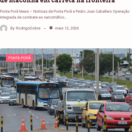
de maconha em carreta na fronteira
Ponta Porã News – Notícias de Ponta Porã e Pedro Juan Caballero Operação
integrada de combate ao narcotráfico…
By
RodrigoDobre
maio 12, 2026
PONTA PORÃ