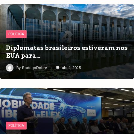
POLÍTICA
Diplomatas brasileiros estiveram nos
EUA para…
By
RodrigoDobre
abr 1, 2025
POLÍTICA