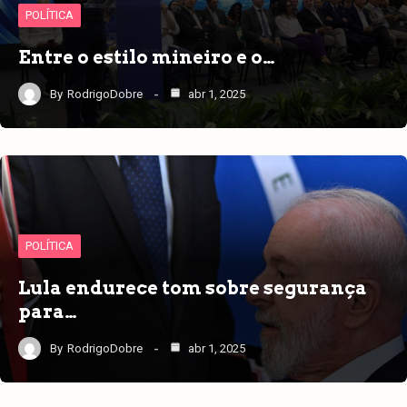
POLÍTICA
Entre o estilo mineiro e o…
By
RodrigoDobre
abr 1, 2025
POLÍTICA
Lula endurece tom sobre segurança
para…
By
RodrigoDobre
abr 1, 2025