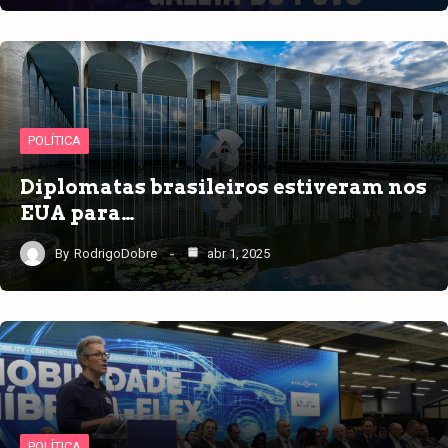
POLÍTICA
Diplomatas brasileiros estiveram nos
EUA para…
By
RodrigoDobre
abr 1, 2025
POLÍTICA