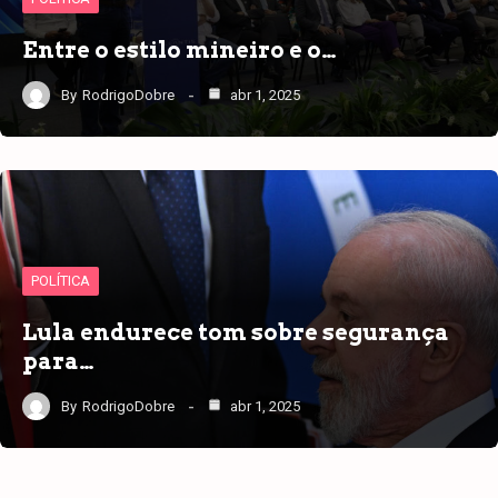
Entre o estilo mineiro e o…
By
RodrigoDobre
abr 1, 2025
POLÍTICA
Lula endurece tom sobre segurança
para…
By
RodrigoDobre
abr 1, 2025