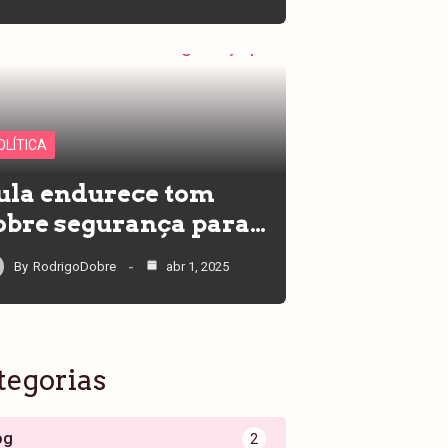
OLÍTICA
ula endurece tom
obre segurança para…
By
RodrigoDobre
abr 1, 2025
tegorias
og
2