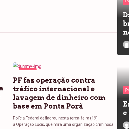
P
D
b
n
PONTA
PF faz operação contra
PORÃ
a
tráfico internacional e
P
e
lavagem de dinheiro com
E
base em Ponta Porã
e
Polícia Federal deflagrou nesta terça-feira (19)
a Operação Lucis, que mira uma organização criminosa