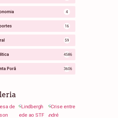
onomia
4
portes
16
ral
59
ítica
4586
nta Porã
3606
leria