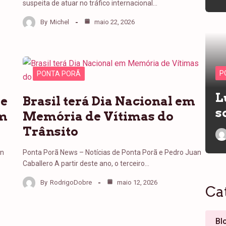
suspeita de atuar no tráfico internacional…
By
Michel
maio 22, 2026
P
PONTA PORÃ
L
de
Brasil terá Dia Nacional em
s
em
Memória de Vítimas do
Trânsito
an
Ponta Porã News – Notícias de Ponta Porã e Pedro Juan
Caballero A partir deste ano, o terceiro…
By
RodrigoDobre
maio 12, 2026
Ca
Bl