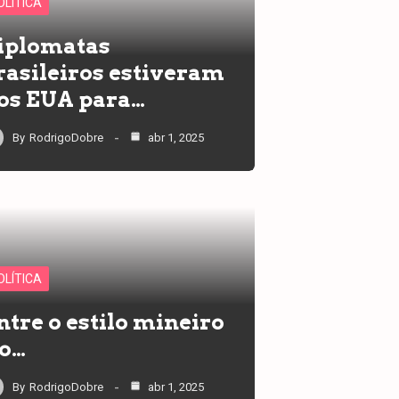
OLÍTICA
iplomatas
rasileiros estiveram
os EUA para…
By
RodrigoDobre
abr 1, 2025
OLÍTICA
ntre o estilo mineiro
 o…
By
RodrigoDobre
abr 1, 2025