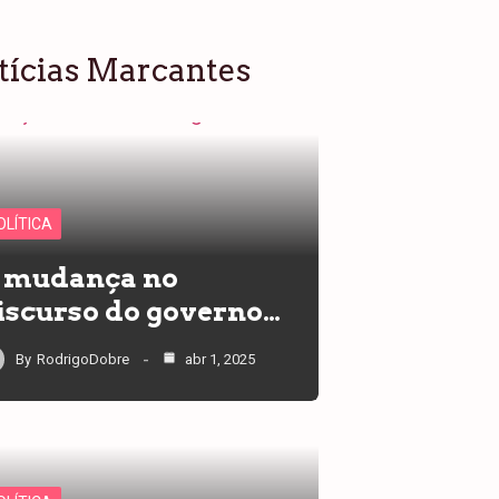
tícias Marcantes
OLÍTICA
 mudança no
iscurso do governo…
By
RodrigoDobre
abr 1, 2025