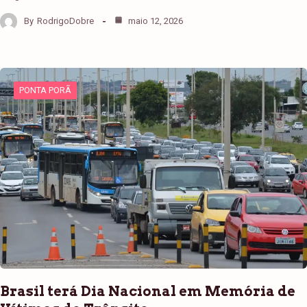
By
RodrigoDobre
maio 12, 2026
PONTA PORÃ
Brasil terá Dia Nacional em Memória de