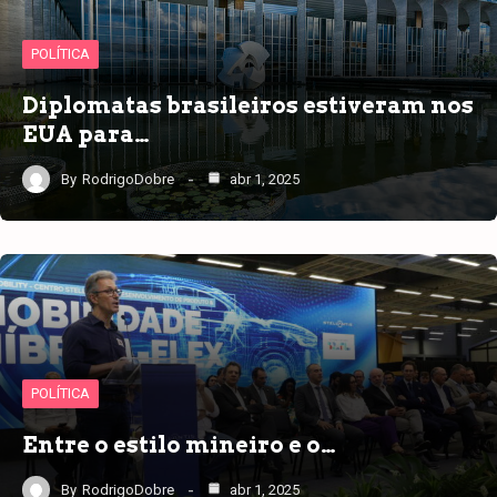
POLÍTICA
Diplomatas brasileiros estiveram nos
EUA para…
By
RodrigoDobre
abr 1, 2025
POLÍTICA
Entre o estilo mineiro e o…
By
RodrigoDobre
abr 1, 2025