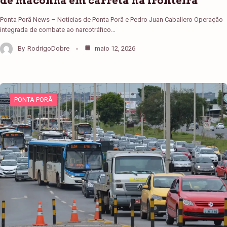
de maconha em carreta na fronteira
Ponta Porã News – Notícias de Ponta Porã e Pedro Juan Caballero Operação
integrada de combate ao narcotráfico…
By
RodrigoDobre
maio 12, 2026
PONTA PORÃ