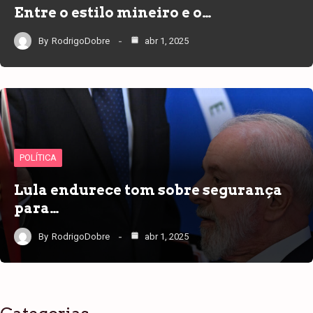
Entre o estilo mineiro e o…
By
RodrigoDobre
abr 1, 2025
POLÍTICA
Lula endurece tom sobre segurança
para…
By
RodrigoDobre
abr 1, 2025