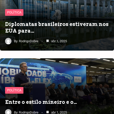
POLÍTICA
Diplomatas brasileiros estiveram nos
EUA para…
By
RodrigoDobre
abr 1, 2025
POLÍTICA
Entre o estilo mineiro e o…
By
RodrigoDobre
abr 1, 2025