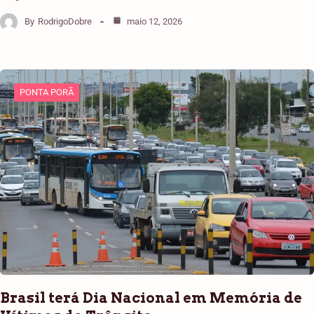
By
RodrigoDobre
maio 12, 2026
PONTA PORÃ
Brasil terá Dia Nacional em Memória de