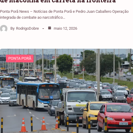
de maconha em carreta na fronteira
Ponta Porã News – Notícias de Ponta Porã e Pedro Juan Caballero Operação
integrada de combate ao narcotráfico…
By
RodrigoDobre
maio 12, 2026
PONTA PORÃ