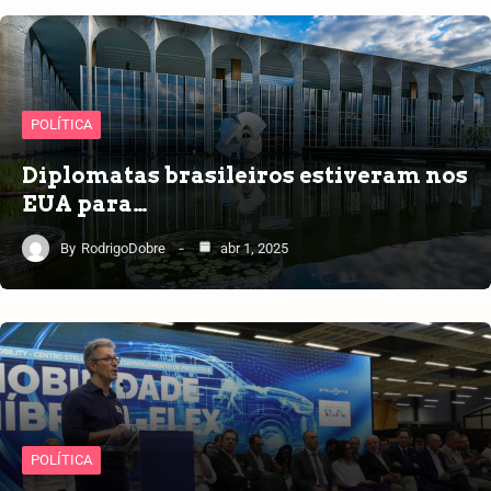
POLÍTICA
Diplomatas brasileiros estiveram nos
EUA para…
By
RodrigoDobre
abr 1, 2025
POLÍTICA