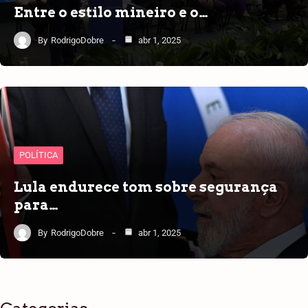
Entre o estilo mineiro e o…
By
RodrigoDobre
abr 1, 2025
POLÍTICA
Lula endurece tom sobre segurança
para…
By
RodrigoDobre
abr 1, 2025